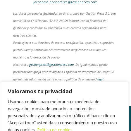
jornadaseleconomista@gestionpress.com
Los datos personales facilitados serán tratados por Gestión Press S.L. con
domicilio en C/ O’Donnell 32 6ºB 28009 Madrid, con la finalidad de
gestionar y coordinar su asistencia a los eventos organizados para
nuestros clientes.
Puede ejercer sus derechos de acceso, rectificación, oposición, supresión,
portabilidad y limitación del tratamiento dirigiéndose en cualquier
momento a la dirección de correo
electrónico
gestionpress@gestionpress.com
. De igual manera puede
presentar una queja ante la Agencia Española de Protección de Datos. Si
quiere más información visite nuestra política de privacidad
aquí
.
Valoramos tu privacidad
Usamos cookies para mejorar su experiencia de
navegación, mostrarle anuncios o contenidos
personalizados y analizar nuestro tráfico. Al hacer clic en
“Aceptar todo” usted da su consentimiento a nuestro uso
©2018. Todos los derechos reservados |
de las cookies.
Política de cookies