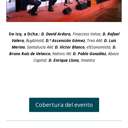
De Izq. a Dcha.:
D. David Ardura,
Finaccess Value;
D. Rafael
Valera,
Buy&Hold;
D.ª Ascensión Gómez
, Trea AM;
D. Luis
Merino
, Santalucía AM;
D. Victor Blanco
, elEconomista;
D.
Bruno Ruíz de Velasco
, Natixis IM;
D. Pablo González
, Abaco
Capital;
D. Enrique Lluva,
Imantia
Cobertura del evento