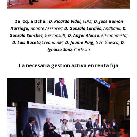
De Izq. a Dcha.:
D. Ricardo Vidal,
EDM;
D. José Ramón
Iturriaga,
Abante Asesores;
D. Gonzalo Lardiés
, Andbank;
D.
Gonzalo Sánchez
, Gesconsult;
D. Ángel Alonso
, elEconomista;
D. Luis Buceta
,Creand AM;
D. Jaume Puig
, GVC Gaesco;
D.
Ignacio Sanz
, Cartesio
La necesaria gestión activa en renta fija