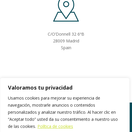
C/O’Donnell 32 6ºB
28009 Madrid
Spain
Valoramos tu privacidad
Usamos cookies para mejorar su experiencia de
navegación, mostrarle anuncios o contenidos
personalizados y analizar nuestro tráfico. Al hacer clic en
“Aceptar todo” usted da su consentimiento a nuestro uso
©2018. Todos los derechos reservados |
de las cookies.
Política de cookies
www.gestionpress.com
|
Política de privacidad
|