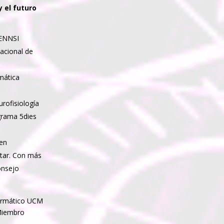
y el futuro
FENNSI
Nacional de
rmática
urofisiología
ograma 5dies
 en
star. Con más
onsejo
ormático UCM
 Miembro