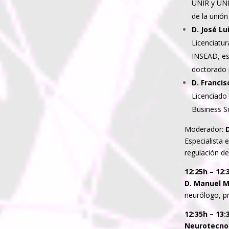
UNIR y UNIE
de la unión
D. José L
Licenciatu
INSEAD, es
doctorado 
D. Franci
Licenciado
Business Sc
Moderador:
Especialista 
regulación de
12:25h
–
12:
D. Manuel 
neurólogo, pr
12:35h – 13:
Neurotecno