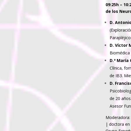
09:25h – 10:
de los Neu
D. Antonio
(Exploració
Parapléjic
D. Víctor 
Biomédica 
D.ª María 
Clínica, fo
de IB3. Mi
D. Franci
Psicobiolog
de 20 años 
Asesor Fun
Moderadora
| doctora en
Grupo Expert