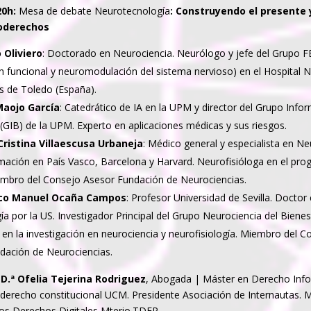
20h:
Mesa de debate Neurotecnología
: Construyendo el presente 
roderechos
 Oliviero
: Doctorado en Neurociencia. Neurólogo y jefe del Grupo 
n funcional y neuromodulación del sistema nervioso) en el Hospital 
os de Toledo (España).
Maojo García
: Catedrático de IA en la UPM y director del Grupo Info
(GIB) de la UPM. Experto en aplicaciones médicas y sus riesgos.
Cristina Villaescusa Urbaneja
: Médico general y especialista en Ne
rmación en País Vasco, Barcelona y Harvard. Neurofisióloga en el pr
embro del Consejo Asesor Fundación de Neurociencias.
sco Manuel Ocaña Campos
: Profesor Universidad de Sevilla. Doctor
ía por la US. Investigador Principal del Grupo Neurociencia del Biene
en la investigación en neurociencia y neurofisiología. Miembro del C
dación de Neurociencias.
:
D.ª Ofelia Tejerina Rodriguez
, Abogada | Máster en Derecho Inf
 derecho constitucional UCM. Presidente Asociación de Internautas.
os Derechos Digitales Mterio.TDFP.