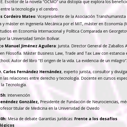
. Escritor de la novela “OCMO” una distopía que explora los benefici
 entre la tecnología y el cerebro.
uis Cordeiro Mateo
: Vicepresidente de la Asociación Transhumanista
ra y máster en Ingeniería Mecánica por el MIT, máster en Economía 
tudios en Economía Internacional y Política Comparada en Georgeto
por la Universidad Simón Bolívar.
sco Manuel Jiménez Aguilera
: Jurista. Director General de Zaballos
 en Filosofía. Máster Business Law, Trade and Tax Law con estancia e
hool. Autor del libro “El origen de la vida. La evidencia de un milagro”
D. Carlos Fernández Hernández
, experto jurista, consultor y divulg
en las relaciones entre derecho y tecnología. Docente en cursos espec
 la Tecnología.
35h
: Intervención
Menéndez González,
Presidente de Fundación de Neurociencias, mé
ofesor titular de Medicina en la Universidad de Oviedo
30h:
Mesa de debate Garantías Jurídicas:
Frente a los desafíos
lógicos