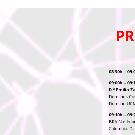
PR
08:30h – 09:
09:00h
–
09:
D.ª Emilia Z
Derechos Co
Derecho UCM
09:10h
–
09:
BRAIN e Impu
Columbia. Di