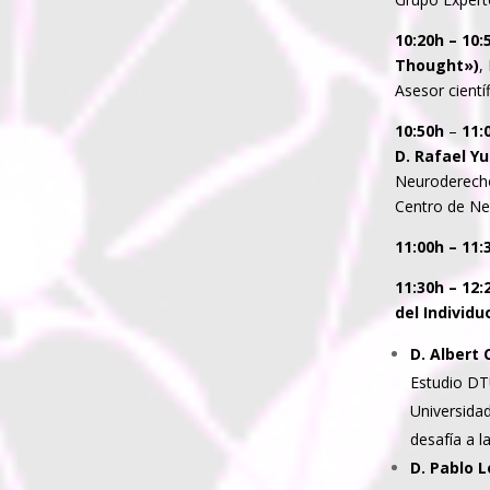
10:20h – 10:
Thought»)
,
Asesor cientí
10:50h
–
11:
D. Rafael Y
Neuroderechos
Centro de Ne
11:00h – 11:
11:30h – 12:
del Individu
D. Albert
Estudio DT
Universida
desafía a la
D. Pablo 