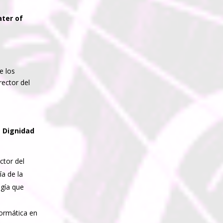
ter of
e los
rector del
 Dignidad
ctor del
a de la
ogía que
formática en