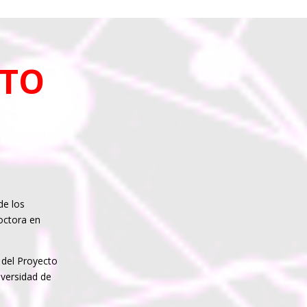
NTO
de los
octora en
 del Proyecto
iversidad de