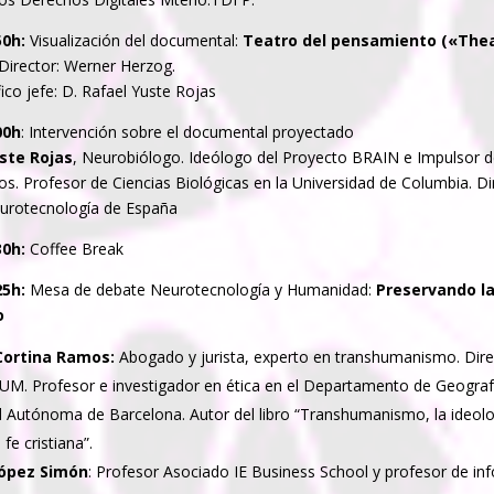
50h:
Visualización del documental:
Teatro del pensamiento («Thea
Director: Werner Herzog.
fico jefe: D. Rafael Yuste Rojas
00h
: Intervención sobre el documental proyectado
uste Rojas
, Neurobiólogo. Ideólogo del Proyecto BRAIN e Impulsor d
. Profesor de Ciencias Biológicas en la Universidad de Columbia. Di
urotecnología de España
30h:
Coffee Break
25h:
Mesa de debate Neurotecnología y Humanidad:
Preservando la
o
 Cortina Ramos:
Abogado y jurista, experto en transhumanismo. Dire
UM. Profesor e investigador en ética en el Departamento de Geografí
d Autónoma de Barcelona. Autor del libro “Transhumanismo, la ideol
 fe cristiana”.
López Simón
: Profesor Asociado IE Business School y profesor de in