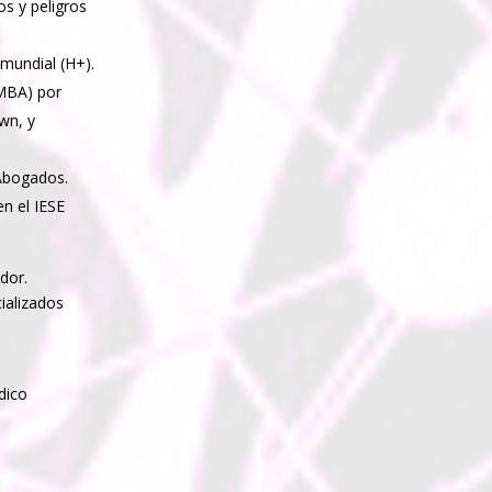
os y peligros
 mundial (H+).
(MBA) por
wn, y
 Abogados.
n el IESE
.
ador.
ializados
dico