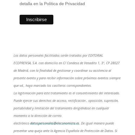
detalla en la Política de Privacidad
Los datos personales facilitados serán tratados por EDITORIAL
ECOPRENSA, S.A. con domicilio en C/ Condesa de Venadito 1, 3º, CP 28027
de Madrid, con la finalidad de gestionar y coordinar su asistencia al
presente evento y para recibir información sobre próximos eventos siempre
que vd., haya marcado los casilleros correspondientes.
La legitimación para este tratamiento es el consentimiento del interesado.
Puede ejercer sus derechos de acceso, rectificación , oposición, supresión,
portabilidad y limitación del tratamiento dirigiéndose en cualquier
momento a la dirección de correo
electrónico
datospersonales@eleconomista.es
. De igual manera puede
presentar una queja ante la Agencia Española de Protección de Datos. Si